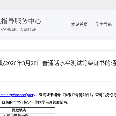
本站首页
学生导航
取2026年3月28日普通话水平测试等级证书的
.cltt.org/#/scoreQuery
，查询
证书编号
（准考证号见附件1，查询后
务必
一班级的同学可指定一位同学前往领取证书。
领取地点