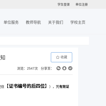
学生登录
单位注册
单位服务
教师导航
关于我们
学校主页
通知
收藏
浏览：2547次
分享至：
【
证书编号的后四位
】
记住
），凭
有效证