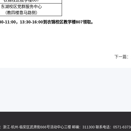
衣锦校区教学楼807
东湖校区党群服务中心
（教四楼靠马路侧）
1:00，13:30-16:00到衣锦校区教学楼807领取。
下一篇：
：浙江
·
杭州
·
临安区武肃街
666
号活动中心三楼
邮编：
311300
联系电话：
0571-6373